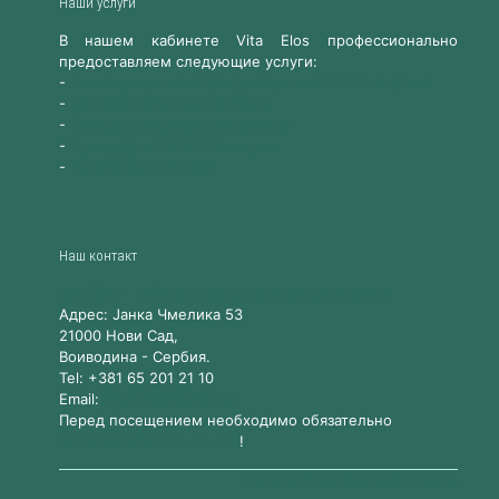
Наши услуги
В нашем кабинете Vita Elos профессионально
предоставляем следующие услуги:
-
Безоперационный ультразвуковой СМАС лифтинг
-
Эпиляция 808 Diod лазером
-
Лазерный карбоновый пилинг
-
Процедуры Nd:YAG лазером
-
Другие наши услуги
Наш контакт
Vita Elos
-
Kабинет аппаратной косметологии
Адрес:
Jанка Чмелика 53
21000
Нови Сад,
Воиводина
-
Сербия
.
Tel:
+381 65 201 21 10
Email:
kontakt@vitaelos.rs
Перед посещением необходимо обязательно
зарезервировать время
!
Правила использований сайта