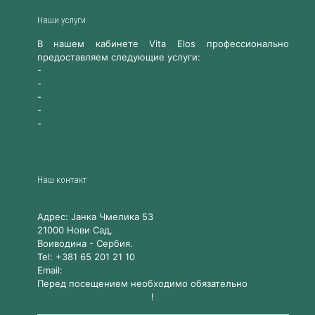
Наши услуги
В нашем кабинете Vita Elos профессионально
предоставляем следующие услуги:
-
Безоперационный ультразвуковой СМАС лифтинг
-
Эпиляция 808 Diod лазером
-
Лазерный карбоновый пилинг
-
Процедуры Nd:YAG лазером
-
Другие наши услуги
Наш контакт
Vita Elos
-
Kабинет аппаратной косметологии
Адрес:
Jанка Чмелика 53
21000
Нови Сад,
Воиводина
-
Сербия
.
Tel:
+381 65 201 21 10
Email:
kontakt@vitaelos.rs
Перед посещением необходимо обязательно
зарезервировать время
!