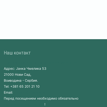
Наш контакт
Vita Elos
-
Kабинет аппаратной косметологии
Адрес:
Jанка Чмелика 53
21000
Нови Сад,
Воиводина
-
Сербия
.
Tel:
+381 65 201 21 10
Email:
kontakt@vitaelos.rs
Перед посещением необходимо обязательно
зарезервировать время
!