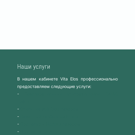
Наши услуги
В нашем кабинете Vita Elos профессионально
предоставляем следующие услуги:
-
Безоперационный ультразвуковой СМАС
лифтинг
-
Эпиляция 808 Diod лазером
-
Лазерный карбоновый пилинг
-
Процедуры Nd:YAG лазером
-
Другие наши услуги