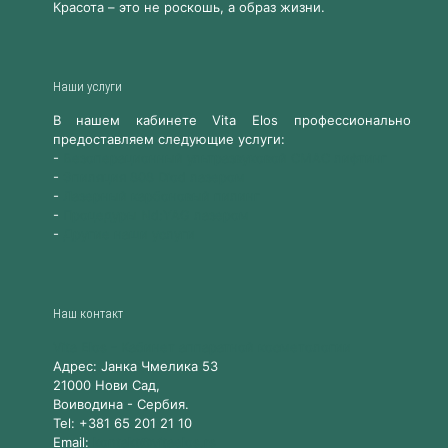
Красота – это не роскошь, а образ жизни.
Наши услуги
В нашем кабинете Vita Elos профессионально
предоставляем следующие услуги:
-
Безоперационный ультразвуковой СМАС лифтинг
-
Эпиляция 808 Diod лазером
-
Лазерный карбоновый пилинг
-
Процедуры Nd:YAG лазером
-
Другие наши услуги
Наш контакт
Vita Elos
-
Kабинет аппаратной косметологии
Адрес:
Jанка Чмелика 53
21000
Нови Сад,
Воиводина
-
Сербия
.
Tel:
+381 65 201 21 10
Email:
kontakt@vitaelos.rs