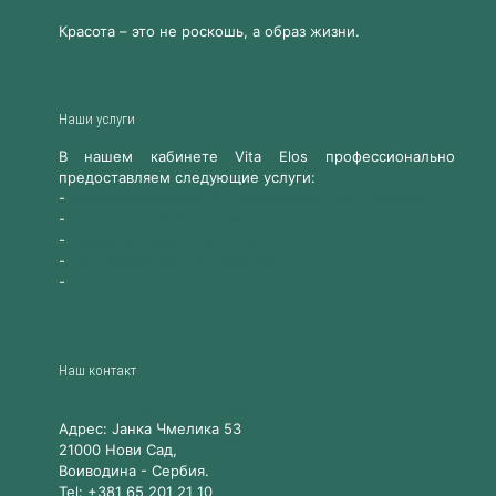
Красота – это не роскошь, а образ жизни.
Наши услуги
В нашем кабинете Vita Elos профессионально
предоставляем следующие услуги:
-
Безоперационный ультразвуковой СМАС лифтинг
-
Эпиляция 808 Diod лазером
-
Лазерный карбоновый пилинг
-
Процедуры Nd:YAG лазером
-
Другие наши услуги
Наш контакт
Vita Elos
-
Kабинет аппаратной косметологии
Адрес:
Jанка Чмелика 53
21000
Нови Сад,
Воиводина
-
Сербия
.
Tel:
+381 65 201 21 10