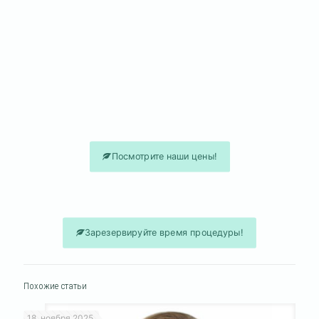
слущивание старого эпидермиса,
стимуляция регенерации клеток дермы,
синтез коллагеновых и эластиновых волокон,
сужение пор,
нормализация липидного обмена кожи,
улучшение и выравнивание цвета кожи.
Посмотрите наши цены!
Зарезервируйте время процедуры!
Похожие статьи
18. ноября 2025.