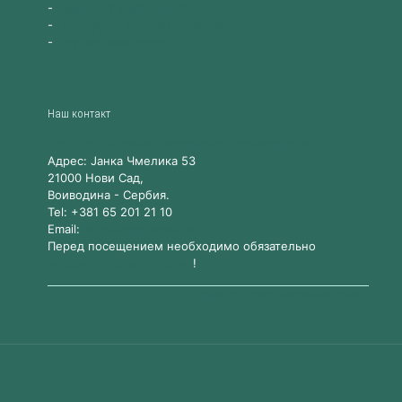
-
Лазерный карбоновый пилинг
-
Процедуры Nd:YAG лазером
-
Другие наши услуги
Наш контакт
Vita Elos
-
Kабинет аппаратной косметологии
Адрес:
Jанка Чмелика 53
21000
Нови Сад,
Воиводина
-
Сербия
.
Tel:
+381 65 201 21 10
Email:
kontakt@vitaelos.rs
Перед посещением необходимо обязательно
зарезервировать время
!
Правила использований сайта