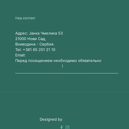
Наш контакт
Vita Elos
-
Kабинет аппаратной косметологии
Адрес:
Jанка Чмелика 53
21000
Нови Сад,
Воиводина
-
Сербия
.
Tel:
+381 65 201 21 10
Email:
kontakt@vitaelos.rs
Перед посещением необходимо обязательно
зарезервировать время
!
Правила использований сайта
Designed by
3D Web Vision