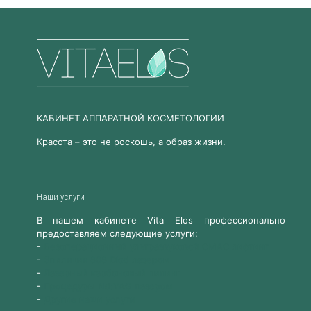
КАБИНЕТ АППАРАТНОЙ КОСМЕТОЛОГИИ
Красота – это не роскошь, а образ жизни.
Наши услуги
В нашем кабинете Vita Elos профессионально
предоставляем следующие услуги:
-
Безоперационный ультразвуковой СМАС лифтинг
-
Эпиляция 808 Diod лазером
-
Лазерный карбоновый пилинг
-
Процедуры Nd:YAG лазером
-
Другие наши услуги