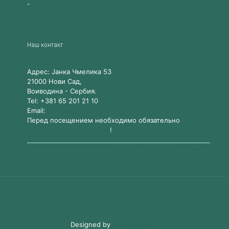
-
Другие наши услуги
Наш контакт
Vita Elos
-
Kабинет аппаратной косметологии
Адрес:
Jанка Чмелика 53
21000
Нови Сад,
Воиводина
-
Сербия
.
Tel:
+381 65 201 21 10
Email:
kontakt@vitaelos.rs
Перед посещением необходимо обязательно
зарезервировать время
!
Правила использований сайта
Designed by
3D Web Vision